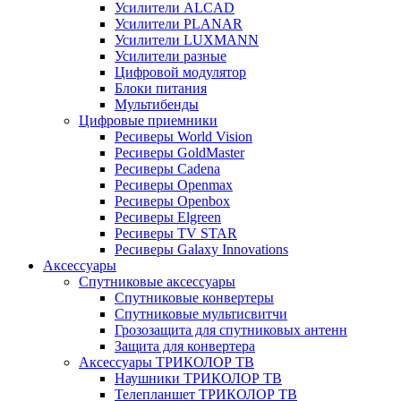
Усилители ALCAD
Усилители PLANAR
Усилители LUXMANN
Усилители разные
Цифровой модулятор
Блоки питания
Мультибенды
Цифровые приемники
Ресиверы World Vision
Ресиверы GoldMaster
Ресиверы Cadena
Ресиверы Openmax
Ресиверы Openbox
Ресиверы Elgreen
Ресиверы TV STAR
Ресиверы Galaxy Innovations
Аксессуары
Спутниковые аксессуары
Спутниковые конвертеры
Спутниковые мультисвитчи
Грозозащита для спутниковых антенн
Защита для конвертера
Аксессуары ТРИКОЛОР ТВ
Наушники ТРИКОЛОР ТВ
Телепланшет ТРИКОЛОР ТВ