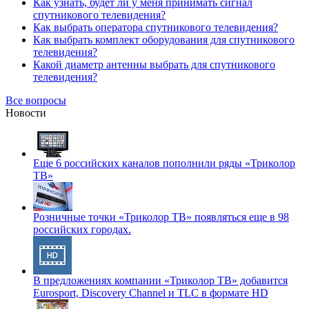
Как узнать, будет ли у меня принимать сигнал
спутникового телевидения?
Как выбрать оператора спутникового телевидения?
Как выбрать комплект оборудования для спутникового
телевидения?
Какой диаметр антенны выбрать для спутникового
телевидения?
Все вопросы
Новости
Еще 6 российских каналов пополнили ряды «Триколор
ТВ»
Розничные точки «Триколор ТВ» появляться еще в 98
российских городах.
В предложениях компании «Триколор ТВ» добавится
Eurosport, Discovery Channel и TLC в формате HD