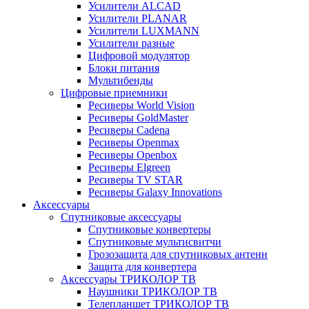
Усилители ALCAD
Усилители PLANAR
Усилители LUXMANN
Усилители разные
Цифровой модулятор
Блоки питания
Мультибенды
Цифровые приемники
Ресиверы World Vision
Ресиверы GoldMaster
Ресиверы Cadena
Ресиверы Openmax
Ресиверы Openbox
Ресиверы Elgreen
Ресиверы TV STAR
Ресиверы Galaxy Innovations
Аксессуары
Спутниковые аксессуары
Спутниковые конвертеры
Спутниковые мультисвитчи
Грозозащита для спутниковых антенн
Защита для конвертера
Аксессуары ТРИКОЛОР ТВ
Наушники ТРИКОЛОР ТВ
Телепланшет ТРИКОЛОР ТВ