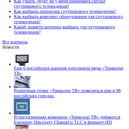
Как узнать, будет ли у меня принимать сигнал
спутникового телевидения?
Как выбрать оператора спутникового телевидения?
Как выбрать комплект оборудования для спутникового
телевидения?
Какой диаметр антенны выбрать для спутникового
телевидения?
Все вопросы
Новости
Еще 6 российских каналов пополнили ряды «Триколор
ТВ»
Розничные точки «Триколор ТВ» появляться еще в 98
российских городах.
В предложениях компании «Триколор ТВ» добавится
Eurosport, Discovery Channel и TLC в формате HD