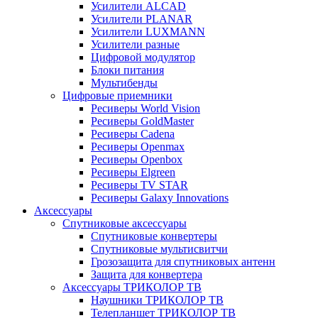
Усилители ALCAD
Усилители PLANAR
Усилители LUXMANN
Усилители разные
Цифровой модулятор
Блоки питания
Мультибенды
Цифровые приемники
Ресиверы World Vision
Ресиверы GoldMaster
Ресиверы Cadena
Ресиверы Openmax
Ресиверы Openbox
Ресиверы Elgreen
Ресиверы TV STAR
Ресиверы Galaxy Innovations
Аксессуары
Спутниковые аксессуары
Спутниковые конвертеры
Спутниковые мультисвитчи
Грозозащита для спутниковых антенн
Защита для конвертера
Аксессуары ТРИКОЛОР ТВ
Наушники ТРИКОЛОР ТВ
Телепланшет ТРИКОЛОР ТВ