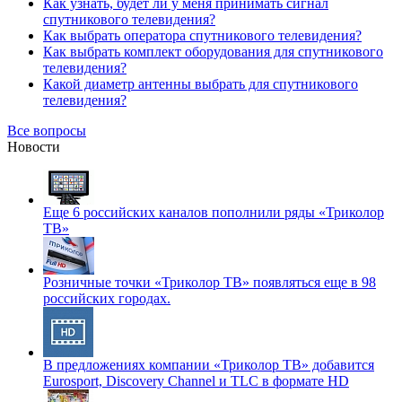
Как узнать, будет ли у меня принимать сигнал
спутникового телевидения?
Как выбрать оператора спутникового телевидения?
Как выбрать комплект оборудования для спутникового
телевидения?
Какой диаметр антенны выбрать для спутникового
телевидения?
Все вопросы
Новости
Еще 6 российских каналов пополнили ряды «Триколор
ТВ»
Розничные точки «Триколор ТВ» появляться еще в 98
российских городах.
В предложениях компании «Триколор ТВ» добавится
Eurosport, Discovery Channel и TLC в формате HD