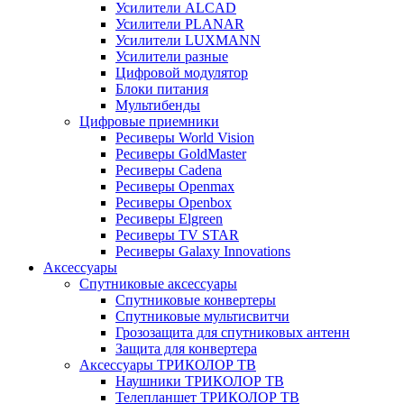
Усилители ALCAD
Усилители PLANAR
Усилители LUXMANN
Усилители разные
Цифровой модулятор
Блоки питания
Мультибенды
Цифровые приемники
Ресиверы World Vision
Ресиверы GoldMaster
Ресиверы Cadena
Ресиверы Openmax
Ресиверы Openbox
Ресиверы Elgreen
Ресиверы TV STAR
Ресиверы Galaxy Innovations
Аксессуары
Спутниковые аксессуары
Спутниковые конвертеры
Спутниковые мультисвитчи
Грозозащита для спутниковых антенн
Защита для конвертера
Аксессуары ТРИКОЛОР ТВ
Наушники ТРИКОЛОР ТВ
Телепланшет ТРИКОЛОР ТВ