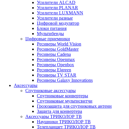
Усилители ALCAD
Усилители PLANAR
Усилители LUXMANN
Усилители разные
Цифровой модулятор
Блоки питания
Мультибенды
Цифровые приемники
Ресиверы World Vision
Ресиверы GoldMaster
Ресиверы Cadena
Ресиверы Openmax
Ресиверы Openbox
Ресиверы Elgreen
Ресиверы TV STAR
Ресиверы Galaxy Innovations
Аксессуары
Спутниковые аксессуары
Спутниковые конвертеры
Спутниковые мультисвитчи
Грозозащита для спутниковых антенн
Защита для конвертера
Аксессуары ТРИКОЛОР ТВ
Наушники ТРИКОЛОР ТВ
Телепланшет ТРИКОЛОР ТВ