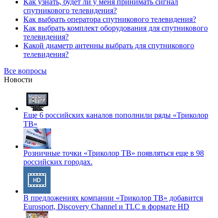
Как узнать, будет ли у меня принимать сигнал
спутникового телевидения?
Как выбрать оператора спутникового телевидения?
Как выбрать комплект оборудования для спутникового
телевидения?
Какой диаметр антенны выбрать для спутникового
телевидения?
Все вопросы
Новости
Еще 6 российских каналов пополнили ряды «Триколор
ТВ»
Розничные точки «Триколор ТВ» появляться еще в 98
российских городах.
В предложениях компании «Триколор ТВ» добавится
Eurosport, Discovery Channel и TLC в формате HD