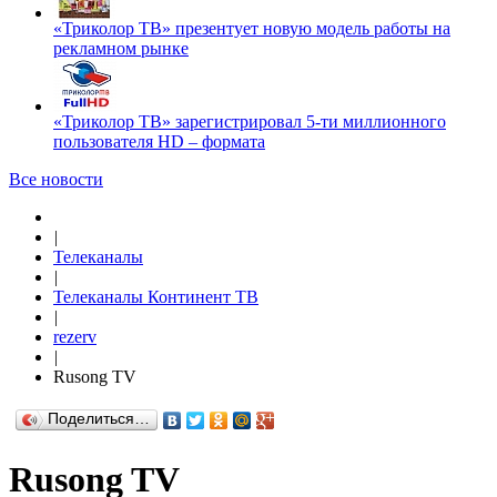
«Триколор ТВ» презентует новую модель работы на
рекламном рынке
«Триколор ТВ» зарегистрировал 5-ти миллионного
пользователя HD – формата
Все новости
|
Телеканалы
|
Телеканалы Континент ТВ
|
rezerv
|
Rusong TV
Поделиться…
Rusong TV