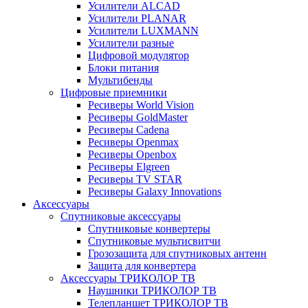
Усилители ALCAD
Усилители PLANAR
Усилители LUXMANN
Усилители разные
Цифровой модулятор
Блоки питания
Мультибенды
Цифровые приемники
Ресиверы World Vision
Ресиверы GoldMaster
Ресиверы Cadena
Ресиверы Openmax
Ресиверы Openbox
Ресиверы Elgreen
Ресиверы TV STAR
Ресиверы Galaxy Innovations
Аксессуары
Спутниковые аксессуары
Спутниковые конвертеры
Спутниковые мультисвитчи
Грозозащита для спутниковых антенн
Защита для конвертера
Аксессуары ТРИКОЛОР ТВ
Наушники ТРИКОЛОР ТВ
Телепланшет ТРИКОЛОР ТВ