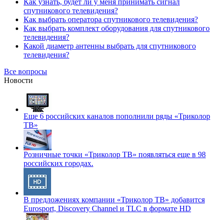
Как узнать, будет ли у меня принимать сигнал
спутникового телевидения?
Как выбрать оператора спутникового телевидения?
Как выбрать комплект оборудования для спутникового
телевидения?
Какой диаметр антенны выбрать для спутникового
телевидения?
Все вопросы
Новости
Еще 6 российских каналов пополнили ряды «Триколор
ТВ»
Розничные точки «Триколор ТВ» появляться еще в 98
российских городах.
В предложениях компании «Триколор ТВ» добавится
Eurosport, Discovery Channel и TLC в формате HD