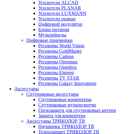
Усилители ALCAD
Усилители PLANAR
Усилители LUXMANN
Усилители разные
Цифровой модулятор
Блоки питания
Мультибенды
Цифровые приемники
Ресиверы World Vision
Ресиверы GoldMaster
Ресиверы Cadena
Ресиверы Openmax
Ресиверы Openbox
Ресиверы Elgreen
Ресиверы TV STAR
Ресиверы Galaxy Innovations
Аксессуары
Спутниковые аксессуары
Спутниковые конвертеры
Спутниковые мультисвитчи
Грозозащита для спутниковых антенн
Защита для конвертера
Аксессуары ТРИКОЛОР ТВ
Наушники ТРИКОЛОР ТВ
Телепланшет ТРИКОЛОР ТВ