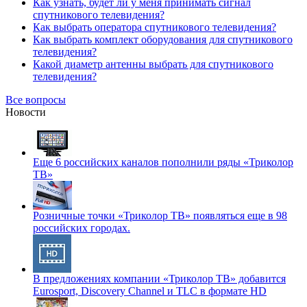
Как узнать, будет ли у меня принимать сигнал
спутникового телевидения?
Как выбрать оператора спутникового телевидения?
Как выбрать комплект оборудования для спутникового
телевидения?
Какой диаметр антенны выбрать для спутникового
телевидения?
Все вопросы
Новости
Еще 6 российских каналов пополнили ряды «Триколор
ТВ»
Розничные точки «Триколор ТВ» появляться еще в 98
российских городах.
В предложениях компании «Триколор ТВ» добавится
Eurosport, Discovery Channel и TLC в формате HD