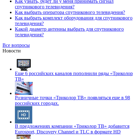
Как узнать, будет ли у меня принимать сигнал
спутникового телевидения?
Как выбрать оператора спутникового телевидения?
Как выбрать комплект оборудования для спутникового
телевидения?
Какой диаметр антенны выбрать для спутникового
телевидения?
Все вопросы
Новости
Еще 6 российских каналов пополнили ряды «Триколор
ТВ»
Розничные точки «Триколор ТВ» появляться еще в 98
российских городах.
В предложениях компании «Триколор ТВ» добавится
Eurosport, Discovery Channel и TLC в формате HD