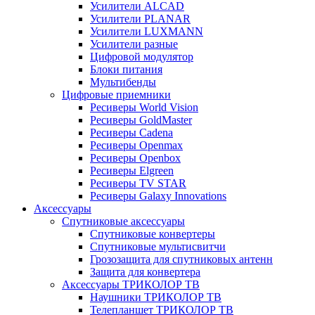
Усилители ALCAD
Усилители PLANAR
Усилители LUXMANN
Усилители разные
Цифровой модулятор
Блоки питания
Мультибенды
Цифровые приемники
Ресиверы World Vision
Ресиверы GoldMaster
Ресиверы Cadena
Ресиверы Openmax
Ресиверы Openbox
Ресиверы Elgreen
Ресиверы TV STAR
Ресиверы Galaxy Innovations
Аксессуары
Спутниковые аксессуары
Спутниковые конвертеры
Спутниковые мультисвитчи
Грозозащита для спутниковых антенн
Защита для конвертера
Аксессуары ТРИКОЛОР ТВ
Наушники ТРИКОЛОР ТВ
Телепланшет ТРИКОЛОР ТВ