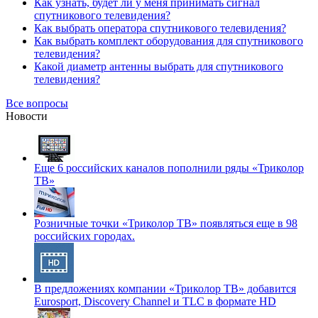
Как узнать, будет ли у меня принимать сигнал
спутникового телевидения?
Как выбрать оператора спутникового телевидения?
Как выбрать комплект оборудования для спутникового
телевидения?
Какой диаметр антенны выбрать для спутникового
телевидения?
Все вопросы
Новости
Еще 6 российских каналов пополнили ряды «Триколор
ТВ»
Розничные точки «Триколор ТВ» появляться еще в 98
российских городах.
В предложениях компании «Триколор ТВ» добавится
Eurosport, Discovery Channel и TLC в формате HD