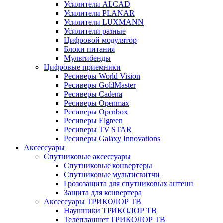
Усилители ALCAD
Усилители PLANAR
Усилители LUXMANN
Усилители разные
Цифровой модулятор
Блоки питания
Мультибенды
Цифровые приемники
Ресиверы World Vision
Ресиверы GoldMaster
Ресиверы Cadena
Ресиверы Openmax
Ресиверы Openbox
Ресиверы Elgreen
Ресиверы TV STAR
Ресиверы Galaxy Innovations
Аксессуары
Спутниковые аксессуары
Спутниковые конвертеры
Спутниковые мультисвитчи
Грозозащита для спутниковых антенн
Защита для конвертера
Аксессуары ТРИКОЛОР ТВ
Наушники ТРИКОЛОР ТВ
Телепланшет ТРИКОЛОР ТВ