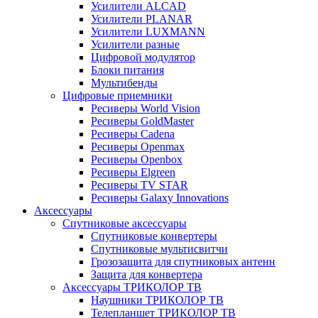
Усилители ALCAD
Усилители PLANAR
Усилители LUXMANN
Усилители разные
Цифровой модулятор
Блоки питания
Мультибенды
Цифровые приемники
Ресиверы World Vision
Ресиверы GoldMaster
Ресиверы Cadena
Ресиверы Openmax
Ресиверы Openbox
Ресиверы Elgreen
Ресиверы TV STAR
Ресиверы Galaxy Innovations
Аксессуары
Спутниковые аксессуары
Спутниковые конвертеры
Спутниковые мультисвитчи
Грозозащита для спутниковых антенн
Защита для конвертера
Аксессуары ТРИКОЛОР ТВ
Наушники ТРИКОЛОР ТВ
Телепланшет ТРИКОЛОР ТВ