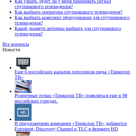
Как узнать, будет ли у меня принимать сигнал
спутникового телевидения?
Как выбрать оператора спутникового телевидения?
Как выбрать комплект оборудования для спутникового
телевидения?
Какой диаметр антенны выбрать для спутникового
телевидения?
Все вопросы
Новости
Еще 6 российских каналов пополнили ряды «Триколор
ТВ»
Розничные точки «Триколор ТВ» появляться еще в 98
российских городах.
В предложениях компании «Триколор ТВ» добавится
Eurosport, Discovery Channel и TLC в формате HD