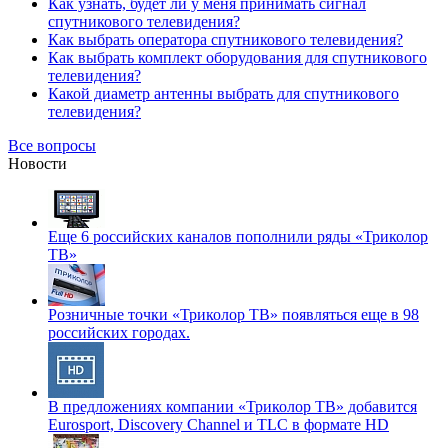
Как узнать, будет ли у меня принимать сигнал
спутникового телевидения?
Как выбрать оператора спутникового телевидения?
Как выбрать комплект оборудования для спутникового
телевидения?
Какой диаметр антенны выбрать для спутникового
телевидения?
Все вопросы
Новости
Еще 6 российских каналов пополнили ряды «Триколор
ТВ»
Розничные точки «Триколор ТВ» появляться еще в 98
российских городах.
В предложениях компании «Триколор ТВ» добавится
Eurosport, Discovery Channel и TLC в формате HD