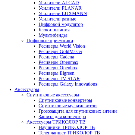
Усилители ALCAD
Усилители PLANAR
Усилители LUXMANN
Усилители разные
Цифровой модулятор
Блоки питания
Мультибенды
Цифровые приемники
Ресиверы World Vision
Ресиверы GoldMaster
Ресиверы Cadena
Ресиверы Openmax
Ресиверы Openbox
Ресиверы Elgreen
Ресиверы TV STAR
Ресиверы Galaxy Innovations
Аксессуары
Спутниковые аксессуары
Спутниковые конвертеры
Спутниковые мультисвитчи
Грозозащита для спутниковых антенн
Защита для конвертера
Аксессуары ТРИКОЛОР ТВ
Наушники ТРИКОЛОР ТВ
Телепланшет ТРИКОЛОР ТВ