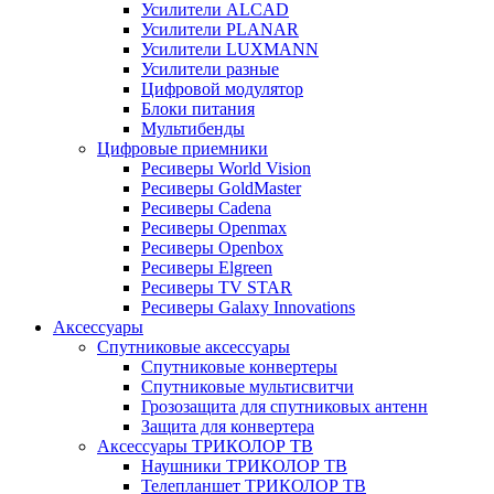
Усилители ALCAD
Усилители PLANAR
Усилители LUXMANN
Усилители разные
Цифровой модулятор
Блоки питания
Мультибенды
Цифровые приемники
Ресиверы World Vision
Ресиверы GoldMaster
Ресиверы Cadena
Ресиверы Openmax
Ресиверы Openbox
Ресиверы Elgreen
Ресиверы TV STAR
Ресиверы Galaxy Innovations
Аксессуары
Спутниковые аксессуары
Спутниковые конвертеры
Спутниковые мультисвитчи
Грозозащита для спутниковых антенн
Защита для конвертера
Аксессуары ТРИКОЛОР ТВ
Наушники ТРИКОЛОР ТВ
Телепланшет ТРИКОЛОР ТВ