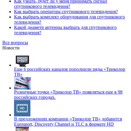
Как узнать, будет ли у меня принимать сигнал
спутникового телевидения?
Как выбрать оператора спутникового телевидения?
Как выбрать комплект оборудования для спутникового
телевидения?
Какой диаметр антенны выбрать для спутникового
телевидения?
Все вопросы
Новости
Еще 6 российских каналов пополнили ряды «Триколор
ТВ»
Розничные точки «Триколор ТВ» появляться еще в 98
российских городах.
В предложениях компании «Триколор ТВ» добавится
Eurosport, Discovery Channel и TLC в формате HD