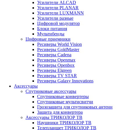
Усилители ALCAD
Усилители PLANAR
Усилители LUXMANN
Усилители разные
Цифровой модулятор
Блоки питания
Мультибенды
Цифровые приемники
Ресиверы World Vision
Ресиверы GoldMaster
Ресиверы Cadena
Ресиверы Openmax
Ресиверы Openbox
Ресиверы Elgreen
Ресиверы TV STAR
Ресиверы Galaxy Innovations
Аксессуары
Спутниковые аксессуары
Спутниковые конвертеры
Спутниковые мультисвитчи
Грозозащита для спутниковых антенн
Защита для конвертера
Аксессуары ТРИКОЛОР ТВ
Наушники ТРИКОЛОР ТВ
Телепланшет ТРИКОЛОР ТВ