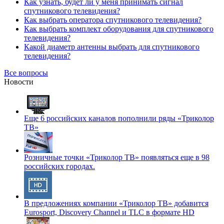
Как узнать, будет ли у меня принимать сигнал
спутникового телевидения?
Как выбрать оператора спутникового телевидения?
Как выбрать комплект оборудования для спутникового
телевидения?
Какой диаметр антенны выбрать для спутникового
телевидения?
Все вопросы
Новости
Еще 6 российских каналов пополнили ряды «Триколор
ТВ»
Розничные точки «Триколор ТВ» появляться еще в 98
российских городах.
В предложениях компании «Триколор ТВ» добавится
Eurosport, Discovery Channel и TLC в формате HD