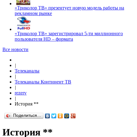
«Триколор ТВ» презентует новую модель работы на
рекламном рынке
«Триколор ТВ» зарегистрировал 5-ти миллионного
пользователя HD – формата
Все новости
|
Телеканалы
|
Телеканалы Континент ТВ
|
rezerv
|
История **
Поделиться…
История **