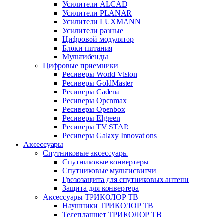
Усилители ALCAD
Усилители PLANAR
Усилители LUXMANN
Усилители разные
Цифровой модулятор
Блоки питания
Мультибенды
Цифровые приемники
Ресиверы World Vision
Ресиверы GoldMaster
Ресиверы Cadena
Ресиверы Openmax
Ресиверы Openbox
Ресиверы Elgreen
Ресиверы TV STAR
Ресиверы Galaxy Innovations
Аксессуары
Спутниковые аксессуары
Спутниковые конвертеры
Спутниковые мультисвитчи
Грозозащита для спутниковых антенн
Защита для конвертера
Аксессуары ТРИКОЛОР ТВ
Наушники ТРИКОЛОР ТВ
Телепланшет ТРИКОЛОР ТВ