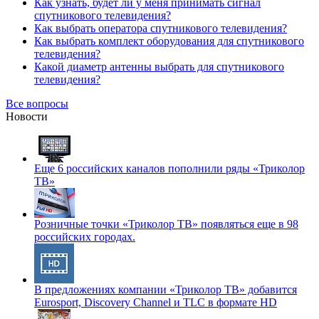
Как узнать, будет ли у меня принимать сигнал
спутникового телевидения?
Как выбрать оператора спутникового телевидения?
Как выбрать комплект оборудования для спутникового
телевидения?
Какой диаметр антенны выбрать для спутникового
телевидения?
Все вопросы
Новости
Еще 6 российских каналов пополнили ряды «Триколор
ТВ»
Розничные точки «Триколор ТВ» появляться еще в 98
российских городах.
В предложениях компании «Триколор ТВ» добавится
Eurosport, Discovery Channel и TLC в формате HD