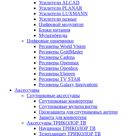
Усилители ALCAD
Усилители PLANAR
Усилители LUXMANN
Усилители разные
Цифровой модулятор
Блоки питания
Мультибенды
Цифровые приемники
Ресиверы World Vision
Ресиверы GoldMaster
Ресиверы Cadena
Ресиверы Openmax
Ресиверы Openbox
Ресиверы Elgreen
Ресиверы TV STAR
Ресиверы Galaxy Innovations
Аксессуары
Спутниковые аксессуары
Спутниковые конвертеры
Спутниковые мультисвитчи
Грозозащита для спутниковых антенн
Защита для конвертера
Аксессуары ТРИКОЛОР ТВ
Наушники ТРИКОЛОР ТВ
Телепланшет ТРИКОЛОР ТВ