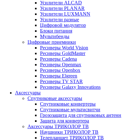
Усилители ALCAD
Усилители PLANAR
Усилители LUXMANN
Усилители разные
Цифровой модулятор
Блоки питания
Мультибенды
Цифровые приемники
Ресиверы World Vision
Ресиверы GoldMaster
Ресиверы Cadena
Ресиверы Openmax
Ресиверы Openbox
Ресиверы Elgreen
Ресиверы TV STAR
Ресиверы Galaxy Innovations
Аксессуары
Спутниковые аксессуары
Спутниковые конвертеры
Спутниковые мультисвитчи
Грозозащита для спутниковых антенн
Защита для конвертера
Аксессуары ТРИКОЛОР ТВ
Наушники ТРИКОЛОР ТВ
Телепланшет ТРИКОЛОР ТВ