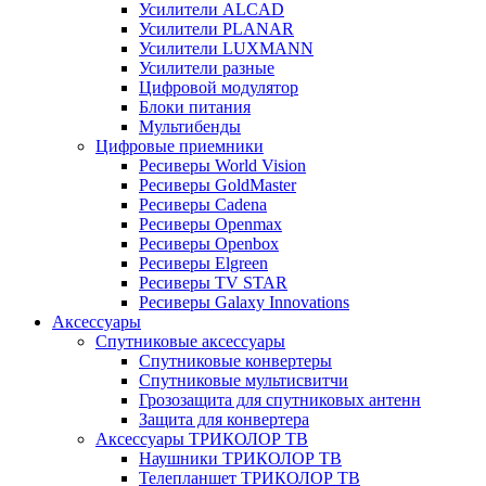
Усилители ALCAD
Усилители PLANAR
Усилители LUXMANN
Усилители разные
Цифровой модулятор
Блоки питания
Мультибенды
Цифровые приемники
Ресиверы World Vision
Ресиверы GoldMaster
Ресиверы Cadena
Ресиверы Openmax
Ресиверы Openbox
Ресиверы Elgreen
Ресиверы TV STAR
Ресиверы Galaxy Innovations
Аксессуары
Спутниковые аксессуары
Спутниковые конвертеры
Спутниковые мультисвитчи
Грозозащита для спутниковых антенн
Защита для конвертера
Аксессуары ТРИКОЛОР ТВ
Наушники ТРИКОЛОР ТВ
Телепланшет ТРИКОЛОР ТВ