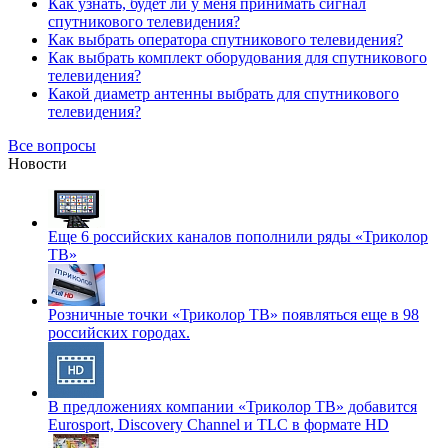
Как узнать, будет ли у меня принимать сигнал
спутникового телевидения?
Как выбрать оператора спутникового телевидения?
Как выбрать комплект оборудования для спутникового
телевидения?
Какой диаметр антенны выбрать для спутникового
телевидения?
Все вопросы
Новости
Еще 6 российских каналов пополнили ряды «Триколор
ТВ»
Розничные точки «Триколор ТВ» появляться еще в 98
российских городах.
В предложениях компании «Триколор ТВ» добавится
Eurosport, Discovery Channel и TLC в формате HD