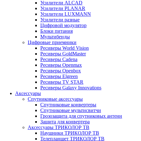
Усилители ALCAD
Усилители PLANAR
Усилители LUXMANN
Усилители разные
Цифровой модулятор
Блоки питания
Мультибенды
Цифровые приемники
Ресиверы World Vision
Ресиверы GoldMaster
Ресиверы Cadena
Ресиверы Openmax
Ресиверы Openbox
Ресиверы Elgreen
Ресиверы TV STAR
Ресиверы Galaxy Innovations
Аксессуары
Спутниковые аксессуары
Спутниковые конвертеры
Спутниковые мультисвитчи
Грозозащита для спутниковых антенн
Защита для конвертера
Аксессуары ТРИКОЛОР ТВ
Наушники ТРИКОЛОР ТВ
Телепланшет ТРИКОЛОР ТВ