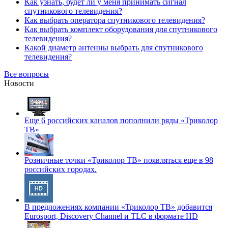
Как узнать, будет ли у меня принимать сигнал
спутникового телевидения?
Как выбрать оператора спутникового телевидения?
Как выбрать комплект оборудования для спутникового
телевидения?
Какой диаметр антенны выбрать для спутникового
телевидения?
Все вопросы
Новости
Еще 6 российских каналов пополнили ряды «Триколор
ТВ»
Розничные точки «Триколор ТВ» появляться еще в 98
российских городах.
В предложениях компании «Триколор ТВ» добавится
Eurosport, Discovery Channel и TLC в формате HD