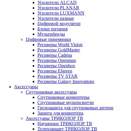
Усилители ALCAD
Усилители PLANAR
Усилители LUXMANN
Усилители разные
Цифровой модулятор
Блоки питания
Мультибенды
Цифровые приемники
Ресиверы World Vision
Ресиверы GoldMaster
Ресиверы Cadena
Ресиверы Openmax
Ресиверы Openbox
Ресиверы Elgreen
Ресиверы TV STAR
Ресиверы Galaxy Innovations
Аксессуары
Спутниковые аксессуары
Спутниковые конвертеры
Спутниковые мультисвитчи
Грозозащита для спутниковых антенн
Защита для конвертера
Аксессуары ТРИКОЛОР ТВ
Наушники ТРИКОЛОР ТВ
Телепланшет ТРИКОЛОР ТВ