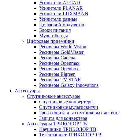
Усилители ALCAD
Усилители PLANAR
Усилители LUXMANN
Усилители разные
Цифровой модулятор
Блоки питания
Мультибенды
Цифровые приемники
Ресиверы World Vision
Ресиверы GoldMaster
Ресиверы Cadena
Ресиверы Openmax
Ресиверы Openbox
Ресиверы Elgreen
Ресиверы TV STAR
Ресиверы Galaxy Innovations
Аксессуары
Спутниковые аксессуары
Спутниковые конвертеры
Спутниковые мультисвитчи
Грозозащита для спутниковых антенн
Защита для конвертера
Аксессуары ТРИКОЛОР ТВ
Наушники ТРИКОЛОР ТВ
Телепланшет ТРИКОЛОР ТВ