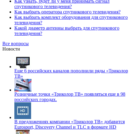
Как узнать, будет ли у меня принимать сигнал
спутникового телевидения?
Как выбрать оператора спутникового телевидения?
Как выбрать комплект оборудования для спутникового
телевидения?
Какой диаметр антенны выбрать для спутникового
телевидения?
Все вопросы
Новости
Еще 6 российских каналов пополнили ряды «Триколор
ТВ»
Розничные точки «Триколор ТВ» появляться еще в 98
российских городах.
В предложениях компании «Триколор ТВ» добавится
Eurosport, Discovery Channel и TLC в формате HD