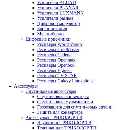
Усилители ALCAD
Усилители PLANAR
Усилители LUXMANN
Усилители разные
Цифровой модулятор
Блоки питания
Мультибенды
Цифровые приемники
Ресиверы World Vision
Ресиверы GoldMaster
Ресиверы Cadena
Ресиверы Openmax
Ресиверы Openbox
Ресиверы Elgreen
Ресиверы TV STAR
Ресиверы Galaxy Innovations
Аксессуары
Спутниковые аксессуары
Спутниковые конвертеры
Спутниковые мультисвитчи
Грозозащита для спутниковых антенн
Защита для конвертера
Аксессуары ТРИКОЛОР ТВ
Наушники ТРИКОЛОР ТВ
Телепланшет ТРИКОЛОР ТВ