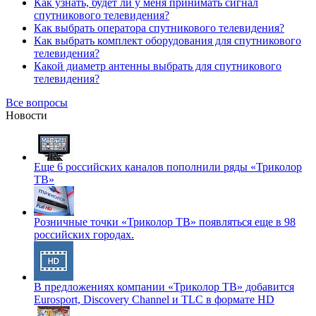
Как узнать, будет ли у меня принимать сигнал
спутникового телевидения?
Как выбрать оператора спутникового телевидения?
Как выбрать комплект оборудования для спутникового
телевидения?
Какой диаметр антенны выбрать для спутникового
телевидения?
Все вопросы
Новости
Еще 6 российских каналов пополнили ряды «Триколор
ТВ»
Розничные точки «Триколор ТВ» появляться еще в 98
российских городах.
В предложениях компании «Триколор ТВ» добавится
Eurosport, Discovery Channel и TLC в формате HD