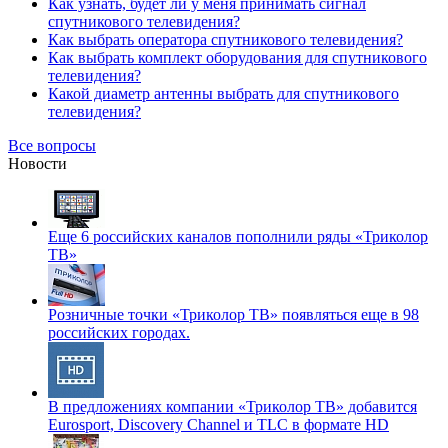
Как узнать, будет ли у меня принимать сигнал
спутникового телевидения?
Как выбрать оператора спутникового телевидения?
Как выбрать комплект оборудования для спутникового
телевидения?
Какой диаметр антенны выбрать для спутникового
телевидения?
Все вопросы
Новости
Еще 6 российских каналов пополнили ряды «Триколор
ТВ»
Розничные точки «Триколор ТВ» появляться еще в 98
российских городах.
В предложениях компании «Триколор ТВ» добавится
Eurosport, Discovery Channel и TLC в формате HD