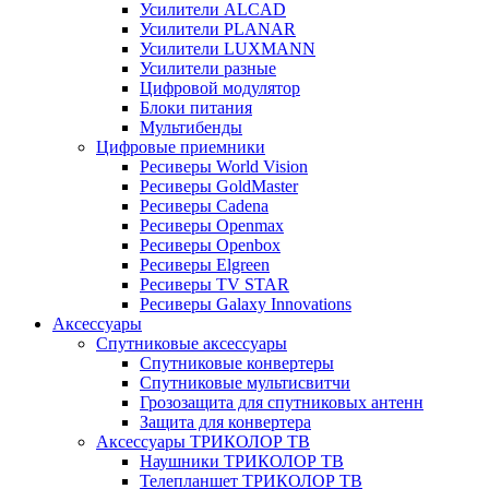
Усилители ALCAD
Усилители PLANAR
Усилители LUXMANN
Усилители разные
Цифровой модулятор
Блоки питания
Мультибенды
Цифровые приемники
Ресиверы World Vision
Ресиверы GoldMaster
Ресиверы Cadena
Ресиверы Openmax
Ресиверы Openbox
Ресиверы Elgreen
Ресиверы TV STAR
Ресиверы Galaxy Innovations
Аксессуары
Спутниковые аксессуары
Спутниковые конвертеры
Спутниковые мультисвитчи
Грозозащита для спутниковых антенн
Защита для конвертера
Аксессуары ТРИКОЛОР ТВ
Наушники ТРИКОЛОР ТВ
Телепланшет ТРИКОЛОР ТВ