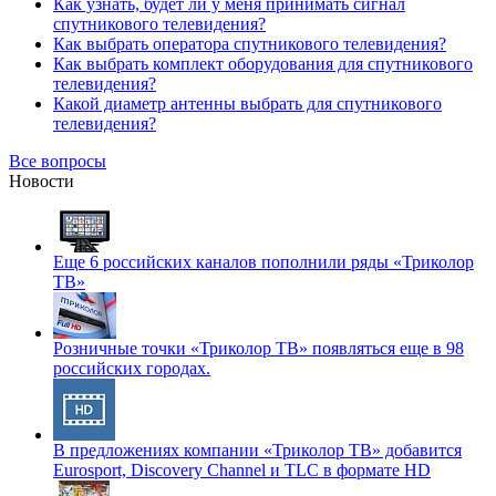
Как узнать, будет ли у меня принимать сигнал
спутникового телевидения?
Как выбрать оператора спутникового телевидения?
Как выбрать комплект оборудования для спутникового
телевидения?
Какой диаметр антенны выбрать для спутникового
телевидения?
Все вопросы
Новости
Еще 6 российских каналов пополнили ряды «Триколор
ТВ»
Розничные точки «Триколор ТВ» появляться еще в 98
российских городах.
В предложениях компании «Триколор ТВ» добавится
Eurosport, Discovery Channel и TLC в формате HD