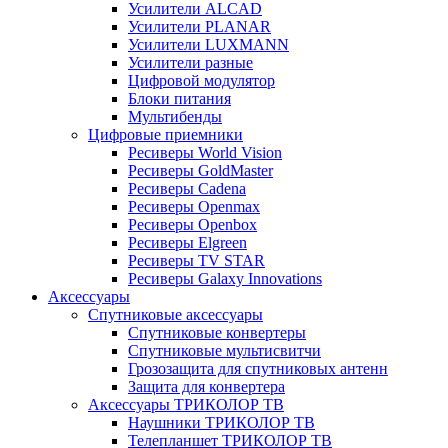
Усилители ALCAD
Усилители PLANAR
Усилители LUXMANN
Усилители разные
Цифровой модулятор
Блоки питания
Мультибенды
Цифровые приемники
Ресиверы World Vision
Ресиверы GoldMaster
Ресиверы Cadena
Ресиверы Openmax
Ресиверы Openbox
Ресиверы Elgreen
Ресиверы TV STAR
Ресиверы Galaxy Innovations
Аксессуары
Спутниковые аксессуары
Спутниковые конвертеры
Спутниковые мультисвитчи
Грозозащита для спутниковых антенн
Защита для конвертера
Аксессуары ТРИКОЛОР ТВ
Наушники ТРИКОЛОР ТВ
Телепланшет ТРИКОЛОР ТВ