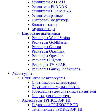
Усилители ALCAD
Усилители PLANAR
Усилители LUXMANN
Усилители разные
Цифровой модулятор
Блоки питания
Мультибенды
Цифровые приемники
Ресиверы World Vision
Ресиверы GoldMaster
Ресиверы Cadena
Ресиверы Openmax
Ресиверы Openbox
Ресиверы Elgreen
Ресиверы TV STAR
Ресиверы Galaxy Innovations
Аксессуары
Спутниковые аксессуары
Спутниковые конвертеры
Спутниковые мультисвитчи
Грозозащита для спутниковых антенн
Защита для конвертера
Аксессуары ТРИКОЛОР ТВ
Наушники ТРИКОЛОР ТВ
Телепланшет ТРИКОЛОР ТВ