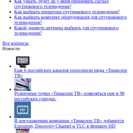
Как узнать, будет ли у меня принимать сигнал
спутникового телевидения?
Как выбрать оператора спутникового телевидения?
Как выбрать комплект оборудования для спутникового
телевидения?
Какой диаметр антенны выбрать для спутникового
телевидения?
Все вопросы
Новости
Еще 6 российских каналов пополнили ряды «Триколор
ТВ»
Розничные точки «Триколор ТВ» появляться еще в 98
российских городах.
В предложениях компании «Триколор ТВ» добавится
Eurosport, Discovery Channel и TLC в формате HD