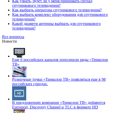
Как узнать, будет ли у меня принимать сигнал
спутникового телевидения?
Как выбрать оператора спутникового телевидения?
Как выбрать комплект оборудования для спутникового
телевидения?
Какой диаметр антенны выбрать для спутникового
телевидения?
Все вопросы
Новости
Еще 6 российских каналов пополнили ряды «Триколор
ТВ»
Розничные точки «Триколор ТВ» появляться еще в 98
российских городах.
В предложениях компании «Триколор ТВ» добавится
Eurosport, Discovery Channel и TLC в формате HD