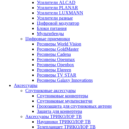
Усилители ALCAD
Усилители PLANAR
Усилители LUXMANN
Усилители разные
Цифровой модулятор
Блоки питания
Мультибенды
Цифровые приемники
Ресиверы World Vision
Ресиверы GoldMaster
Ресиверы Cadena
Ресиверы Openmax
Ресиверы Openbox
Ресиверы Elgreen
Ресиверы TV STAR
Ресиверы Galaxy Innovations
Аксессуары
Спутниковые аксессуары
Спутниковые конвертеры
Спутниковые мультисвитчи
Грозозащита для спутниковых антенн
Защита для конвертера
Аксессуары ТРИКОЛОР ТВ
Наушники ТРИКОЛОР ТВ
Телепланшет ТРИКОЛОР ТВ