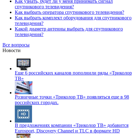
Как узнать, будет ли у меня принимать сигнал
спутникового телевидения?
Как выбрать оператора спутникового телевидения?
Как выбрать комплект оборудования для спутникового
телевидения?
Какой диаметр антенны выбрать для спутникового
телевидения?
Все вопросы
Новости
Еще 6 российских каналов пополнили ряды «Триколор
ТВ»
Розничные точки «Триколор ТВ» появляться еще в 98
российских городах.
В предложениях компании «Триколор ТВ» добавится
Eurosport, Discovery Channel и TLC в формате HD