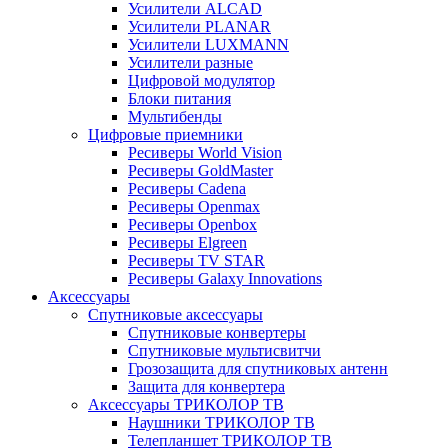
Усилители ALCAD
Усилители PLANAR
Усилители LUXMANN
Усилители разные
Цифровой модулятор
Блоки питания
Мультибенды
Цифровые приемники
Ресиверы World Vision
Ресиверы GoldMaster
Ресиверы Cadena
Ресиверы Openmax
Ресиверы Openbox
Ресиверы Elgreen
Ресиверы TV STAR
Ресиверы Galaxy Innovations
Аксессуары
Спутниковые аксессуары
Спутниковые конвертеры
Спутниковые мультисвитчи
Грозозащита для спутниковых антенн
Защита для конвертера
Аксессуары ТРИКОЛОР ТВ
Наушники ТРИКОЛОР ТВ
Телепланшет ТРИКОЛОР ТВ