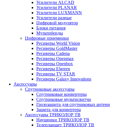
Усилители ALCAD
Усилители PLANAR
Усилители LUXMANN
Усилители разные
Цифровой модулятор
Блоки питания
Мультибенды
Цифровые приемники
Ресиверы World Vision
Ресиверы GoldMaster
Ресиверы Cadena
Ресиверы Openmax
Ресиверы Openbox
Ресиверы Elgreen
Ресиверы TV STAR
Ресиверы Galaxy Innovations
Аксессуары
Спутниковые аксессуары
Спутниковые конвертеры
Спутниковые мультисвитчи
Грозозащита для спутниковых антенн
Защита для конвертера
Аксессуары ТРИКОЛОР ТВ
Наушники ТРИКОЛОР ТВ
Телепланшет ТРИКОЛОР ТВ