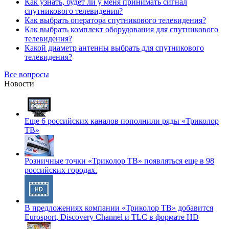
Как узнать, будет ли у меня принимать сигнал
спутникового телевидения?
Как выбрать оператора спутникового телевидения?
Как выбрать комплект оборудования для спутникового
телевидения?
Какой диаметр антенны выбрать для спутникового
телевидения?
Все вопросы
Новости
Еще 6 российских каналов пополнили ряды «Триколор
ТВ»
Розничные точки «Триколор ТВ» появляться еще в 98
российских городах.
В предложениях компании «Триколор ТВ» добавится
Eurosport, Discovery Channel и TLC в формате HD