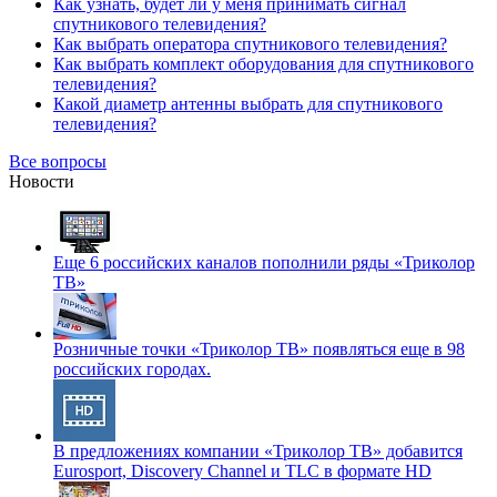
Как узнать, будет ли у меня принимать сигнал
спутникового телевидения?
Как выбрать оператора спутникового телевидения?
Как выбрать комплект оборудования для спутникового
телевидения?
Какой диаметр антенны выбрать для спутникового
телевидения?
Все вопросы
Новости
Еще 6 российских каналов пополнили ряды «Триколор
ТВ»
Розничные точки «Триколор ТВ» появляться еще в 98
российских городах.
В предложениях компании «Триколор ТВ» добавится
Eurosport, Discovery Channel и TLC в формате HD