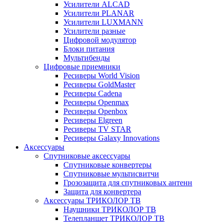
Усилители ALCAD
Усилители PLANAR
Усилители LUXMANN
Усилители разные
Цифровой модулятор
Блоки питания
Мультибенды
Цифровые приемники
Ресиверы World Vision
Ресиверы GoldMaster
Ресиверы Cadena
Ресиверы Openmax
Ресиверы Openbox
Ресиверы Elgreen
Ресиверы TV STAR
Ресиверы Galaxy Innovations
Аксессуары
Спутниковые аксессуары
Спутниковые конвертеры
Спутниковые мультисвитчи
Грозозащита для спутниковых антенн
Защита для конвертера
Аксессуары ТРИКОЛОР ТВ
Наушники ТРИКОЛОР ТВ
Телепланшет ТРИКОЛОР ТВ