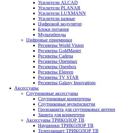
Усилители ALCAD
Усилители PLANAR
Усилители LUXMANN
Усилители разные
Цифровой модулятор
Блоки питания
Мультибенды
Цифровые приемники
Ресиверы World Vision
Ресиверы GoldMaster
Ресиверы Cadena
Ресиверы Openmax
Ресиверы Openbox
Ресиверы Elgreen
Ресиверы TV STAR
Ресиверы Galaxy Innovations
Аксессуары
Спутниковые аксессуары
Спутниковые конвертеры
Спутниковые мультисвитчи
Грозозащита для спутниковых антенн
Защита для конвертера
Аксессуары ТРИКОЛОР ТВ
Наушники ТРИКОЛОР ТВ
Телепланшет ТРИКОЛОР ТВ