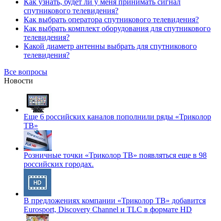
Как узнать, будет ли у меня принимать сигнал
спутникового телевидения?
Как выбрать оператора спутникового телевидения?
Как выбрать комплект оборудования для спутникового
телевидения?
Какой диаметр антенны выбрать для спутникового
телевидения?
Все вопросы
Новости
Еще 6 российских каналов пополнили ряды «Триколор
ТВ»
Розничные точки «Триколор ТВ» появляться еще в 98
российских городах.
В предложениях компании «Триколор ТВ» добавится
Eurosport, Discovery Channel и TLC в формате HD