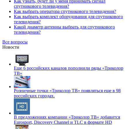
Как узнать, будет ли у меня принимать сигнал
спутникового телевидения?
Как выбрать оператора спутникового телевидения?
Как выбрать комплект оборудования для спутникового
телевидения?
Какой диаметр антенны выбрать для спутникового
телевидения?
Все вопросы
Новости
Еще 6 российских каналов пополнили ряды «Триколор
ТВ»
Розничные точки «Триколор ТВ» появляться еще в 98
российских городах.
В предложениях компании «Триколор ТВ» добавится
Eurosport, Discovery Channel и TLC в формате HD