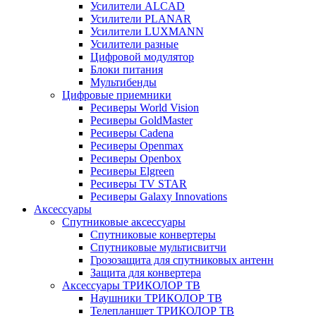
Усилители ALCAD
Усилители PLANAR
Усилители LUXMANN
Усилители разные
Цифровой модулятор
Блоки питания
Мультибенды
Цифровые приемники
Ресиверы World Vision
Ресиверы GoldMaster
Ресиверы Cadena
Ресиверы Openmax
Ресиверы Openbox
Ресиверы Elgreen
Ресиверы TV STAR
Ресиверы Galaxy Innovations
Аксессуары
Спутниковые аксессуары
Спутниковые конвертеры
Спутниковые мультисвитчи
Грозозащита для спутниковых антенн
Защита для конвертера
Аксессуары ТРИКОЛОР ТВ
Наушники ТРИКОЛОР ТВ
Телепланшет ТРИКОЛОР ТВ