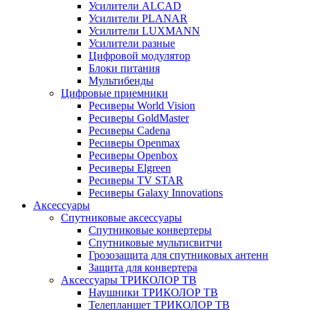
Усилители ALCAD
Усилители PLANAR
Усилители LUXMANN
Усилители разные
Цифровой модулятор
Блоки питания
Мультибенды
Цифровые приемники
Ресиверы World Vision
Ресиверы GoldMaster
Ресиверы Cadena
Ресиверы Openmax
Ресиверы Openbox
Ресиверы Elgreen
Ресиверы TV STAR
Ресиверы Galaxy Innovations
Аксессуары
Спутниковые аксессуары
Спутниковые конвертеры
Спутниковые мультисвитчи
Грозозащита для спутниковых антенн
Защита для конвертера
Аксессуары ТРИКОЛОР ТВ
Наушники ТРИКОЛОР ТВ
Телепланшет ТРИКОЛОР ТВ