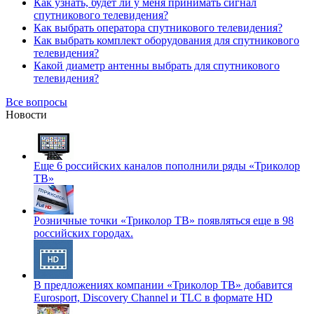
Как узнать, будет ли у меня принимать сигнал
спутникового телевидения?
Как выбрать оператора спутникового телевидения?
Как выбрать комплект оборудования для спутникового
телевидения?
Какой диаметр антенны выбрать для спутникового
телевидения?
Все вопросы
Новости
Еще 6 российских каналов пополнили ряды «Триколор
ТВ»
Розничные точки «Триколор ТВ» появляться еще в 98
российских городах.
В предложениях компании «Триколор ТВ» добавится
Eurosport, Discovery Channel и TLC в формате HD