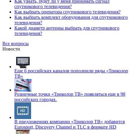
Как узнать, будет ли у меня принимать сигнал
спутникового телевидения?
Как выбрать оператора спутникового телевидения?
Как выбрать комплект оборудования для спутникового
телевидения?
Какой диаметр антенны выбрать для спутникового
телевидения?
Все вопросы
Новости
Еще 6 российских каналов пополнили ряды «Триколор
ТВ»
Розничные точки «Триколор ТВ» появляться еще в 98
российских городах.
В предложениях компании «Триколор ТВ» добавится
Eurosport, Discovery Channel и TLC в формате HD