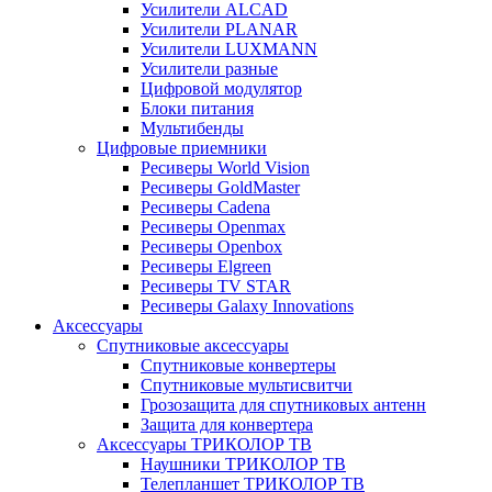
Усилители ALCAD
Усилители PLANAR
Усилители LUXMANN
Усилители разные
Цифровой модулятор
Блоки питания
Мультибенды
Цифровые приемники
Ресиверы World Vision
Ресиверы GoldMaster
Ресиверы Cadena
Ресиверы Openmax
Ресиверы Openbox
Ресиверы Elgreen
Ресиверы TV STAR
Ресиверы Galaxy Innovations
Аксессуары
Спутниковые аксессуары
Спутниковые конвертеры
Спутниковые мультисвитчи
Грозозащита для спутниковых антенн
Защита для конвертера
Аксессуары ТРИКОЛОР ТВ
Наушники ТРИКОЛОР ТВ
Телепланшет ТРИКОЛОР ТВ