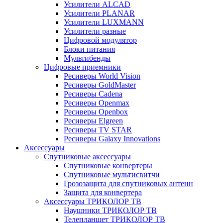
Усилители ALCAD
Усилители PLANAR
Усилители LUXMANN
Усилители разные
Цифровой модулятор
Блоки питания
Мультибенды
Цифровые приемники
Ресиверы World Vision
Ресиверы GoldMaster
Ресиверы Cadena
Ресиверы Openmax
Ресиверы Openbox
Ресиверы Elgreen
Ресиверы TV STAR
Ресиверы Galaxy Innovations
Аксессуары
Спутниковые аксессуары
Спутниковые конвертеры
Спутниковые мультисвитчи
Грозозащита для спутниковых антенн
Защита для конвертера
Аксессуары ТРИКОЛОР ТВ
Наушники ТРИКОЛОР ТВ
Телепланшет ТРИКОЛОР ТВ