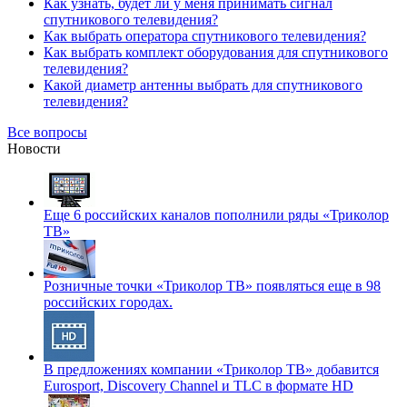
Как узнать, будет ли у меня принимать сигнал
спутникового телевидения?
Как выбрать оператора спутникового телевидения?
Как выбрать комплект оборудования для спутникового
телевидения?
Какой диаметр антенны выбрать для спутникового
телевидения?
Все вопросы
Новости
Еще 6 российских каналов пополнили ряды «Триколор
ТВ»
Розничные точки «Триколор ТВ» появляться еще в 98
российских городах.
В предложениях компании «Триколор ТВ» добавится
Eurosport, Discovery Channel и TLC в формате HD