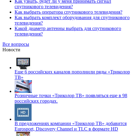
Как узнать, будет ли у меня принимать сигнал
спутникового телевидения?
Как выбрать оператора спутникового телевидения?
Как выбрать комплект оборудования для спутникового
телевидения?
Какой диаметр антенны выбрать для спутникового
телевидения?
Все вопросы
Новости
Еще 6 российских каналов пополнили ряды «Триколор
ТВ»
Розничные точки «Триколор ТВ» появляться еще в 98
российских городах.
В предложениях компании «Триколор ТВ» добавится
Eurosport, Discovery Channel и TLC в формате HD