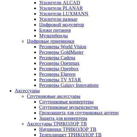
Усилители ALCAD
Усилители PLANAR
Усилители LUXMANN
Усилители разные
Цифровой модулятор
Блоки питания
Мультибенды
Цифровые приемники
Ресиверы World Vision
Ресиверы GoldMaster
Ресиверы Cadena
Ресиверы Openmax
Ресиверы Openbox
Ресиверы Elgreen
Ресиверы TV STAR
Ресиверы Galaxy Innovations
Аксессуары
Спутниковые аксессуары
Спутниковые конвертеры
Спутниковые мультисвитчи
Грозозащита для спутниковых антенн
Защита для конвертера
Аксессуары ТРИКОЛОР ТВ
Наушники ТРИКОЛОР ТВ
Телепланшет ТРИКОЛОР ТВ