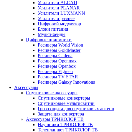
Усилители ALCAD
Усилители PLANAR
Усилители LUXMANN
Усилители разные
Цифровой модулятор
Блоки питания
Мультибенды
Цифровые приемники
Ресиверы World Vision
Ресиверы GoldMaster
Ресиверы Cadena
Ресиверы Openmax
Ресиверы Openbox
Ресиверы Elgreen
Ресиверы TV STAR
Ресиверы Galaxy Innovations
Аксессуары
Спутниковые аксессуары
Спутниковые конвертеры
Спутниковые мультисвитчи
Грозозащита для спутниковых антенн
Защита для конвертера
Аксессуары ТРИКОЛОР ТВ
Наушники ТРИКОЛОР ТВ
Телепланшет ТРИКОЛОР ТВ