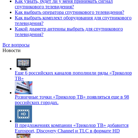
Как узнать, будет ли у меня принимать сигнал
спутникового телевидения?
Как выбрать оператора спутникового телевидения?
Как выбрать комплект оборудования для спутникового
телевидения?
Какой диаметр антенны выбрать для спутникового
телевидения?
Все вопросы
Новости
Еще 6 российских каналов пополнили ряды «Триколор
ТВ»
Розничные точки «Триколор ТВ» появляться еще в 98
российских городах.
В предложениях компании «Триколор ТВ» добавится
Eurosport, Discovery Channel и TLC в формате HD