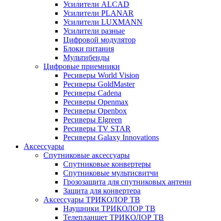
Усилители ALCAD
Усилители PLANAR
Усилители LUXMANN
Усилители разные
Цифровой модулятор
Блоки питания
Мультибенды
Цифровые приемники
Ресиверы World Vision
Ресиверы GoldMaster
Ресиверы Cadena
Ресиверы Openmax
Ресиверы Openbox
Ресиверы Elgreen
Ресиверы TV STAR
Ресиверы Galaxy Innovations
Аксессуары
Спутниковые аксессуары
Спутниковые конвертеры
Спутниковые мультисвитчи
Грозозащита для спутниковых антенн
Защита для конвертера
Аксессуары ТРИКОЛОР ТВ
Наушники ТРИКОЛОР ТВ
Телепланшет ТРИКОЛОР ТВ