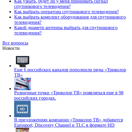
Как узнать, будет ли у меня принимать сигнал
спутникового телевидения?
Как выбрать оператора спутникового телевидения?
Как выбрать комплект оборудования для спутникового
телевидения?
Какой диаметр антенны выбрать для спутникового
телевидения?
Все вопросы
Новости
Еще 6 российских каналов пополнили ряды «Триколор
ТВ»
Розничные точки «Триколор ТВ» появляться еще в 98
российских городах.
В предложениях компании «Триколор ТВ» добавится
Eurosport, Discovery Channel и TLC в формате HD