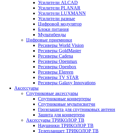
Усилители ALCAD
Усилители PLANAR
Усилители LUXMANN
Усилители разные
Цифровой модулятор
Блоки питания
Мультибенды
Цифровые приемники
Ресиверы World Vision
Ресиверы GoldMaster
Ресиверы Cadena
Ресиверы Openmax
Ресиверы Openbox
Ресиверы Elgreen
Ресиверы TV STAR
Ресиверы Galaxy Innovations
Аксессуары
Спутниковые аксессуары
Спутниковые конвертеры
Спутниковые мультисвитчи
Грозозащита для спутниковых антенн
Защита для конвертера
Аксессуары ТРИКОЛОР ТВ
Наушники ТРИКОЛОР ТВ
Телепланшет ТРИКОЛОР ТВ