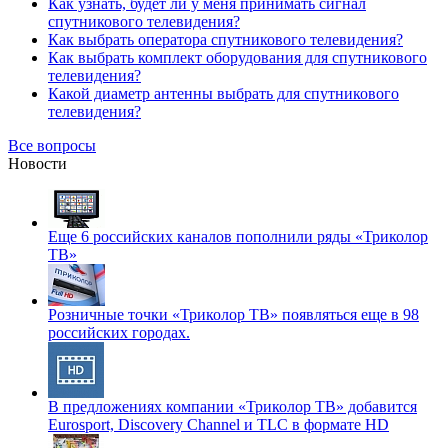
Как узнать, будет ли у меня принимать сигнал
спутникового телевидения?
Как выбрать оператора спутникового телевидения?
Как выбрать комплект оборудования для спутникового
телевидения?
Какой диаметр антенны выбрать для спутникового
телевидения?
Все вопросы
Новости
Еще 6 российских каналов пополнили ряды «Триколор
ТВ»
Розничные точки «Триколор ТВ» появляться еще в 98
российских городах.
В предложениях компании «Триколор ТВ» добавится
Eurosport, Discovery Channel и TLC в формате HD