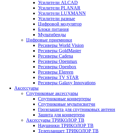
Усилители ALCAD
Усилители PLANAR
Усилители LUXMANN
Усилители разные
Цифровой модулятор
Блоки питания
Мультибенды
Цифровые приемники
Ресиверы World Vision
Ресиверы GoldMaster
Ресиверы Cadena
Ресиверы Openmax
Ресиверы Openbox
Ресиверы Elgreen
Ресиверы TV STAR
Ресиверы Galaxy Innovations
Аксессуары
Спутниковые аксессуары
Спутниковые конвертеры
Спутниковые мультисвитчи
Грозозащита для спутниковых антенн
Защита для конвертера
Аксессуары ТРИКОЛОР ТВ
Наушники ТРИКОЛОР ТВ
Телепланшет ТРИКОЛОР ТВ