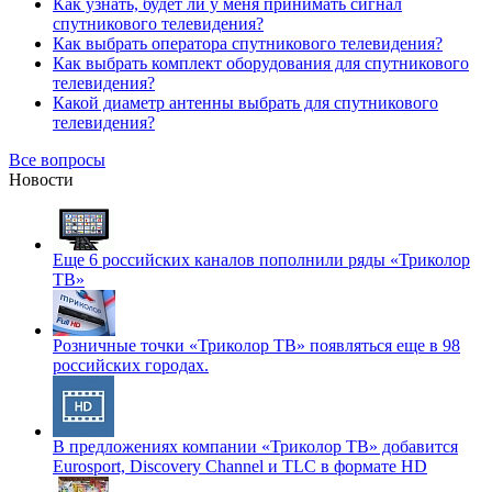
Как узнать, будет ли у меня принимать сигнал
спутникового телевидения?
Как выбрать оператора спутникового телевидения?
Как выбрать комплект оборудования для спутникового
телевидения?
Какой диаметр антенны выбрать для спутникового
телевидения?
Все вопросы
Новости
Еще 6 российских каналов пополнили ряды «Триколор
ТВ»
Розничные точки «Триколор ТВ» появляться еще в 98
российских городах.
В предложениях компании «Триколор ТВ» добавится
Eurosport, Discovery Channel и TLC в формате HD