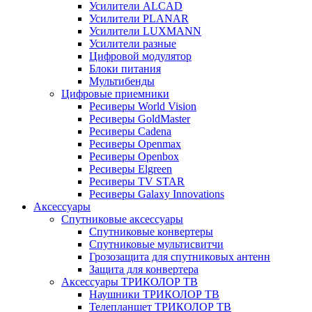
Усилители ALCAD
Усилители PLANAR
Усилители LUXMANN
Усилители разные
Цифровой модулятор
Блоки питания
Мультибенды
Цифровые приемники
Ресиверы World Vision
Ресиверы GoldMaster
Ресиверы Cadena
Ресиверы Openmax
Ресиверы Openbox
Ресиверы Elgreen
Ресиверы TV STAR
Ресиверы Galaxy Innovations
Аксессуары
Спутниковые аксессуары
Спутниковые конвертеры
Спутниковые мультисвитчи
Грозозащита для спутниковых антенн
Защита для конвертера
Аксессуары ТРИКОЛОР ТВ
Наушники ТРИКОЛОР ТВ
Телепланшет ТРИКОЛОР ТВ