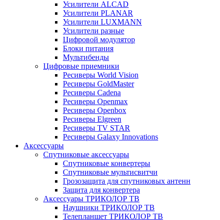
Усилители ALCAD
Усилители PLANAR
Усилители LUXMANN
Усилители разные
Цифровой модулятор
Блоки питания
Мультибенды
Цифровые приемники
Ресиверы World Vision
Ресиверы GoldMaster
Ресиверы Cadena
Ресиверы Openmax
Ресиверы Openbox
Ресиверы Elgreen
Ресиверы TV STAR
Ресиверы Galaxy Innovations
Аксессуары
Спутниковые аксессуары
Спутниковые конвертеры
Спутниковые мультисвитчи
Грозозащита для спутниковых антенн
Защита для конвертера
Аксессуары ТРИКОЛОР ТВ
Наушники ТРИКОЛОР ТВ
Телепланшет ТРИКОЛОР ТВ