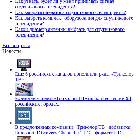
Как узнать, будет ли у меня принимать сигнал
спутникового телевидения?
Как выбрать оператора спутникового телевидения?
Как выбрать комплект оборудования для спутникового
телевидения?
Какой диаметр антенны выбрать для спутникового
телевидения?
Все вопросы
Новости
Еще 6 российских каналов пополнили ряды «Триколор
ТВ»
Розничные точки «Триколор ТВ» появляться еще в 98
российских городах.
В предложениях компании «Триколор ТВ» добавится
Eurosport, Discovery Channel и TLC в формате HD