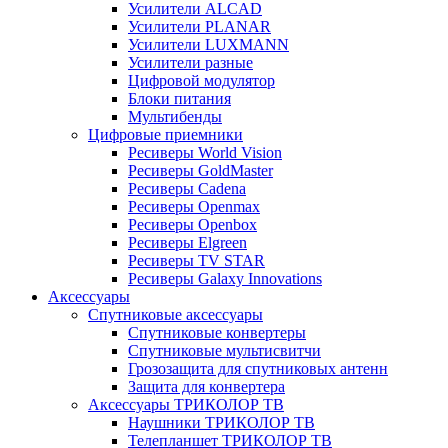
Усилители ALCAD
Усилители PLANAR
Усилители LUXMANN
Усилители разные
Цифровой модулятор
Блоки питания
Мультибенды
Цифровые приемники
Ресиверы World Vision
Ресиверы GoldMaster
Ресиверы Cadena
Ресиверы Openmax
Ресиверы Openbox
Ресиверы Elgreen
Ресиверы TV STAR
Ресиверы Galaxy Innovations
Аксессуары
Спутниковые аксессуары
Спутниковые конвертеры
Спутниковые мультисвитчи
Грозозащита для спутниковых антенн
Защита для конвертера
Аксессуары ТРИКОЛОР ТВ
Наушники ТРИКОЛОР ТВ
Телепланшет ТРИКОЛОР ТВ