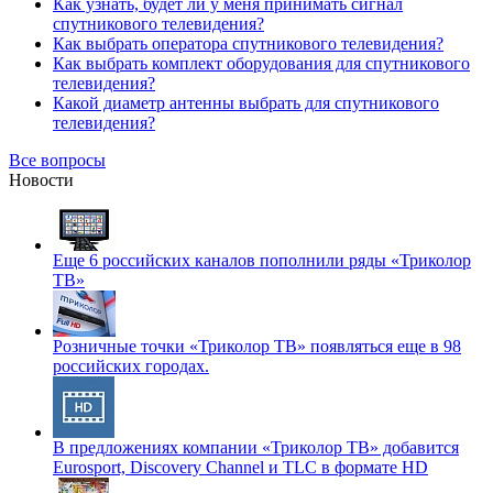
Как узнать, будет ли у меня принимать сигнал
спутникового телевидения?
Как выбрать оператора спутникового телевидения?
Как выбрать комплект оборудования для спутникового
телевидения?
Какой диаметр антенны выбрать для спутникового
телевидения?
Все вопросы
Новости
Еще 6 российских каналов пополнили ряды «Триколор
ТВ»
Розничные точки «Триколор ТВ» появляться еще в 98
российских городах.
В предложениях компании «Триколор ТВ» добавится
Eurosport, Discovery Channel и TLC в формате HD