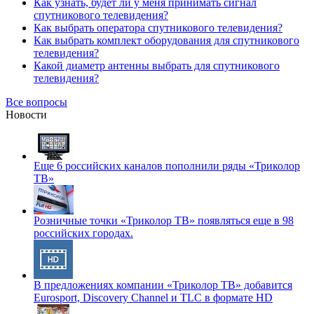
Как узнать, будет ли у меня принимать сигнал
спутникового телевидения?
Как выбрать оператора спутникового телевидения?
Как выбрать комплект оборудования для спутникового
телевидения?
Какой диаметр антенны выбрать для спутникового
телевидения?
Все вопросы
Новости
Еще 6 российских каналов пополнили ряды «Триколор
ТВ»
Розничные точки «Триколор ТВ» появляться еще в 98
российских городах.
В предложениях компании «Триколор ТВ» добавится
Eurosport, Discovery Channel и TLC в формате HD