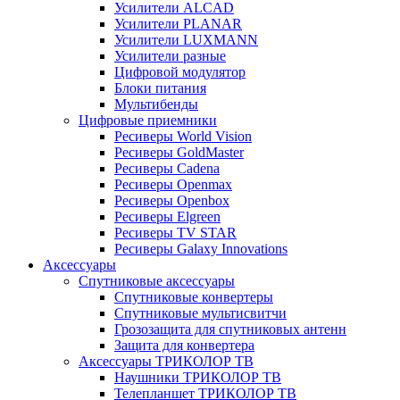
Усилители ALCAD
Усилители PLANAR
Усилители LUXMANN
Усилители разные
Цифровой модулятор
Блоки питания
Мультибенды
Цифровые приемники
Ресиверы World Vision
Ресиверы GoldMaster
Ресиверы Cadena
Ресиверы Openmax
Ресиверы Openbox
Ресиверы Elgreen
Ресиверы TV STAR
Ресиверы Galaxy Innovations
Аксессуары
Спутниковые аксессуары
Спутниковые конвертеры
Спутниковые мультисвитчи
Грозозащита для спутниковых антенн
Защита для конвертера
Аксессуары ТРИКОЛОР ТВ
Наушники ТРИКОЛОР ТВ
Телепланшет ТРИКОЛОР ТВ