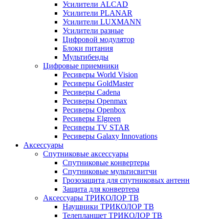
Усилители ALCAD
Усилители PLANAR
Усилители LUXMANN
Усилители разные
Цифровой модулятор
Блоки питания
Мультибенды
Цифровые приемники
Ресиверы World Vision
Ресиверы GoldMaster
Ресиверы Cadena
Ресиверы Openmax
Ресиверы Openbox
Ресиверы Elgreen
Ресиверы TV STAR
Ресиверы Galaxy Innovations
Аксессуары
Спутниковые аксессуары
Спутниковые конвертеры
Спутниковые мультисвитчи
Грозозащита для спутниковых антенн
Защита для конвертера
Аксессуары ТРИКОЛОР ТВ
Наушники ТРИКОЛОР ТВ
Телепланшет ТРИКОЛОР ТВ