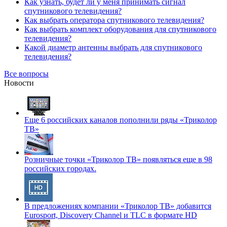
Как узнать, будет ли у меня принимать сигнал
спутникового телевидения?
Как выбрать оператора спутникового телевидения?
Как выбрать комплект оборудования для спутникового
телевидения?
Какой диаметр антенны выбрать для спутникового
телевидения?
Все вопросы
Новости
Еще 6 российских каналов пополнили ряды «Триколор
ТВ»
Розничные точки «Триколор ТВ» появляться еще в 98
российских городах.
В предложениях компании «Триколор ТВ» добавится
Eurosport, Discovery Channel и TLC в формате HD