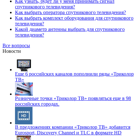
Как узнать, будет ли у меня принимать сигнал
спутникового телевидения?
Как выбрать оператора спутникового телевидения?
Как выбрать комплект оборудования для спутникового
телевидения?
Какой диаметр антенны выбрать для спутникового
телевидения?
Все вопросы
Новости
Еще 6 российских каналов пополнили ряды «Триколор
ТВ»
Розничные точки «Триколор ТВ» появляться еще в 98
российских городах.
В предложениях компании «Триколор ТВ» добавится
Eurosport, Discovery Channel и TLC в формате HD