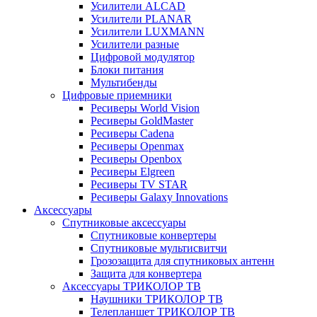
Усилители ALCAD
Усилители PLANAR
Усилители LUXMANN
Усилители разные
Цифровой модулятор
Блоки питания
Мультибенды
Цифровые приемники
Ресиверы World Vision
Ресиверы GoldMaster
Ресиверы Cadena
Ресиверы Openmax
Ресиверы Openbox
Ресиверы Elgreen
Ресиверы TV STAR
Ресиверы Galaxy Innovations
Аксессуары
Спутниковые аксессуары
Спутниковые конвертеры
Спутниковые мультисвитчи
Грозозащита для спутниковых антенн
Защита для конвертера
Аксессуары ТРИКОЛОР ТВ
Наушники ТРИКОЛОР ТВ
Телепланшет ТРИКОЛОР ТВ