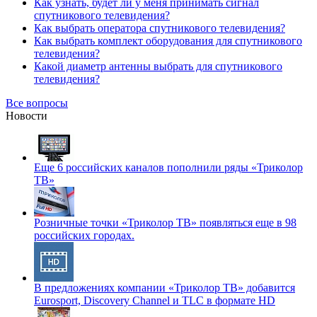
Как узнать, будет ли у меня принимать сигнал
спутникового телевидения?
Как выбрать оператора спутникового телевидения?
Как выбрать комплект оборудования для спутникового
телевидения?
Какой диаметр антенны выбрать для спутникового
телевидения?
Все вопросы
Новости
Еще 6 российских каналов пополнили ряды «Триколор
ТВ»
Розничные точки «Триколор ТВ» появляться еще в 98
российских городах.
В предложениях компании «Триколор ТВ» добавится
Eurosport, Discovery Channel и TLC в формате HD