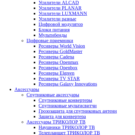
Усилители ALCAD
Усилители PLANAR
Усилители LUXMANN
Усилители разные
Цифровой модулятор
Блоки питания
Мультибенды
Цифровые приемники
Ресиверы World Vision
Ресиверы GoldMaster
Ресиверы Cadena
Ресиверы Openmax
Ресиверы Openbox
Ресиверы Elgreen
Ресиверы TV STAR
Ресиверы Galaxy Innovations
Аксессуары
Спутниковые аксессуары
Спутниковые конвертеры
Спутниковые мультисвитчи
Грозозащита для спутниковых антенн
Защита для конвертера
Аксессуары ТРИКОЛОР ТВ
Наушники ТРИКОЛОР ТВ
Телепланшет ТРИКОЛОР ТВ