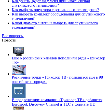
Как узнать, будет ли у меня принимать сигнал
спутникового телевидения?
Как выбрать оператора спутникового телевидения?
Как выбрать комплект оборудования для спутникового
телевидения?
Какой диаметр антенны выбрать для спутникового
телевидения?
Все вопросы
Новости
Еще 6 российских каналов пополнили ряды «Триколор
ТВ»
Розничные точки «Триколор ТВ» появляться еще в 98
российских городах.
В предложениях компании «Триколор ТВ» добавится
Eurosport, Discovery Channel и TLC в формате HD