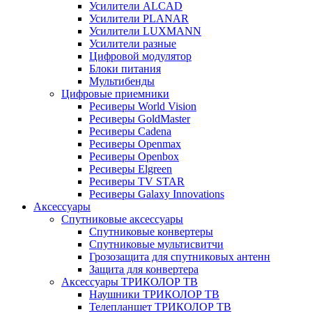
Усилители ALCAD
Усилители PLANAR
Усилители LUXMANN
Усилители разные
Цифровой модулятор
Блоки питания
Мультибенды
Цифровые приемники
Ресиверы World Vision
Ресиверы GoldMaster
Ресиверы Cadena
Ресиверы Openmax
Ресиверы Openbox
Ресиверы Elgreen
Ресиверы TV STAR
Ресиверы Galaxy Innovations
Аксессуары
Спутниковые аксессуары
Спутниковые конвертеры
Спутниковые мультисвитчи
Грозозащита для спутниковых антенн
Защита для конвертера
Аксессуары ТРИКОЛОР ТВ
Наушники ТРИКОЛОР ТВ
Телепланшет ТРИКОЛОР ТВ