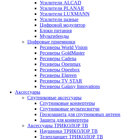
Усилители ALCAD
Усилители PLANAR
Усилители LUXMANN
Усилители разные
Цифровой модулятор
Блоки питания
Мультибенды
Цифровые приемники
Ресиверы World Vision
Ресиверы GoldMaster
Ресиверы Cadena
Ресиверы Openmax
Ресиверы Openbox
Ресиверы Elgreen
Ресиверы TV STAR
Ресиверы Galaxy Innovations
Аксессуары
Спутниковые аксессуары
Спутниковые конвертеры
Спутниковые мультисвитчи
Грозозащита для спутниковых антенн
Защита для конвертера
Аксессуары ТРИКОЛОР ТВ
Наушники ТРИКОЛОР ТВ
Телепланшет ТРИКОЛОР ТВ