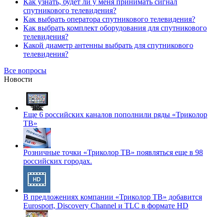
Как узнать, будет ли у меня принимать сигнал
спутникового телевидения?
Как выбрать оператора спутникового телевидения?
Как выбрать комплект оборудования для спутникового
телевидения?
Какой диаметр антенны выбрать для спутникового
телевидения?
Все вопросы
Новости
Еще 6 российских каналов пополнили ряды «Триколор
ТВ»
Розничные точки «Триколор ТВ» появляться еще в 98
российских городах.
В предложениях компании «Триколор ТВ» добавится
Eurosport, Discovery Channel и TLC в формате HD