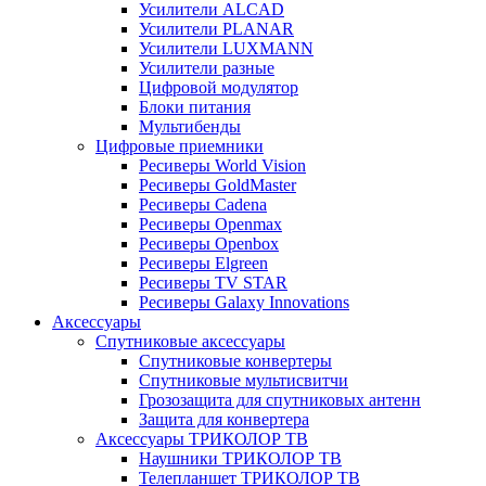
Усилители ALCAD
Усилители PLANAR
Усилители LUXMANN
Усилители разные
Цифровой модулятор
Блоки питания
Мультибенды
Цифровые приемники
Ресиверы World Vision
Ресиверы GoldMaster
Ресиверы Cadena
Ресиверы Openmax
Ресиверы Openbox
Ресиверы Elgreen
Ресиверы TV STAR
Ресиверы Galaxy Innovations
Аксессуары
Спутниковые аксессуары
Спутниковые конвертеры
Спутниковые мультисвитчи
Грозозащита для спутниковых антенн
Защита для конвертера
Аксессуары ТРИКОЛОР ТВ
Наушники ТРИКОЛОР ТВ
Телепланшет ТРИКОЛОР ТВ