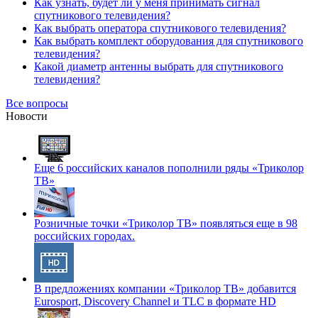
Как узнать, будет ли у меня принимать сигнал
спутникового телевидения?
Как выбрать оператора спутникового телевидения?
Как выбрать комплект оборудования для спутникового
телевидения?
Какой диаметр антенны выбрать для спутникового
телевидения?
Все вопросы
Новости
Еще 6 российских каналов пополнили ряды «Триколор
ТВ»
Розничные точки «Триколор ТВ» появляться еще в 98
российских городах.
В предложениях компании «Триколор ТВ» добавится
Eurosport, Discovery Channel и TLC в формате HD