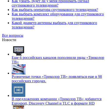
Как узнать, будет ли у меня принимать сигнал
спутникового телевидения?
Как выбрать оператора спутникового телевидения?
Как выбрать комплект оборудования для спутникового
телевидения?
Какой диаметр антенны выбрать для спутникового
телевидения?
Все вопросы
Новости
Еще 6 российских каналов пополнили ряды «Триколор
ТВ»
Розничные точки «Триколор ТВ» появляться еще в 98
российских городах.
В предложениях компании «Триколор ТВ» добавится
Eurosport, Discovery Channel и TLC в формате HD