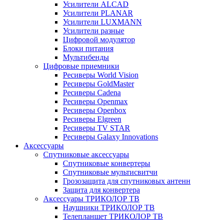
Усилители ALCAD
Усилители PLANAR
Усилители LUXMANN
Усилители разные
Цифровой модулятор
Блоки питания
Мультибенды
Цифровые приемники
Ресиверы World Vision
Ресиверы GoldMaster
Ресиверы Cadena
Ресиверы Openmax
Ресиверы Openbox
Ресиверы Elgreen
Ресиверы TV STAR
Ресиверы Galaxy Innovations
Аксессуары
Спутниковые аксессуары
Спутниковые конвертеры
Спутниковые мультисвитчи
Грозозащита для спутниковых антенн
Защита для конвертера
Аксессуары ТРИКОЛОР ТВ
Наушники ТРИКОЛОР ТВ
Телепланшет ТРИКОЛОР ТВ