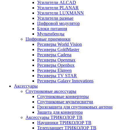
Усилители ALCAD
Усилители PLANAR
Усилители LUXMANN
Усилители разные
Цифровой модулятор
Блоки питания
Мультибенды
Цифровые приемники
Ресиверы World Vision
Ресиверы GoldMaster
Ресиверы Cadena
Ресиверы Openmax
Ресиверы Openbox
Ресиверы Elgreen
Ресиверы TV STAR
Ресиверы Galaxy Innovations
Аксессуары
Спутниковые аксессуары
Спутниковые конвертеры
Спутниковые мультисвитчи
Грозозащита для спутниковых антенн
Защита для конвертера
Аксессуары ТРИКОЛОР ТВ
Наушники ТРИКОЛОР ТВ
Телепланшет ТРИКОЛОР ТВ