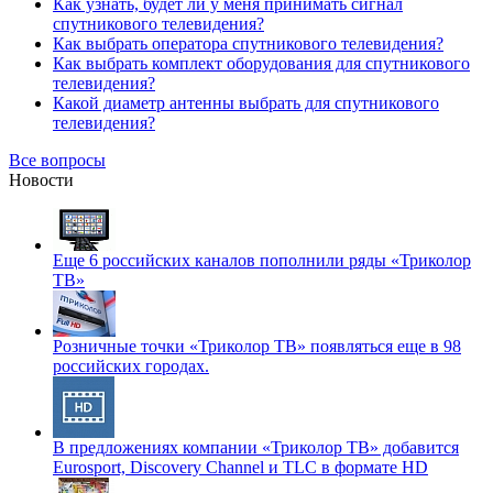
Как узнать, будет ли у меня принимать сигнал
спутникового телевидения?
Как выбрать оператора спутникового телевидения?
Как выбрать комплект оборудования для спутникового
телевидения?
Какой диаметр антенны выбрать для спутникового
телевидения?
Все вопросы
Новости
Еще 6 российских каналов пополнили ряды «Триколор
ТВ»
Розничные точки «Триколор ТВ» появляться еще в 98
российских городах.
В предложениях компании «Триколор ТВ» добавится
Eurosport, Discovery Channel и TLC в формате HD